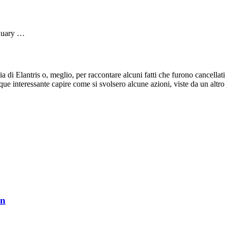
anuary …
a di Elantris o, meglio, per raccontare alcuni fatti che furono cancellat
que interessante capire come si svolsero alcune azioni, viste da un altr
in