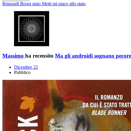
Rispondi
Boost stato
Metti mi piace allo stato
Massimo
ha recensito
Ma gli androidi sognano pecore
Dicembre 22
Pubblico