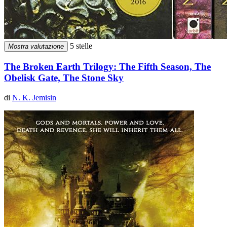
5 stelle
Mostra valutazione
The Broken Earth Trilogy: The Fifth Season, The
Obelisk Gate, The Stone Sky
di
N. K. Jemisin