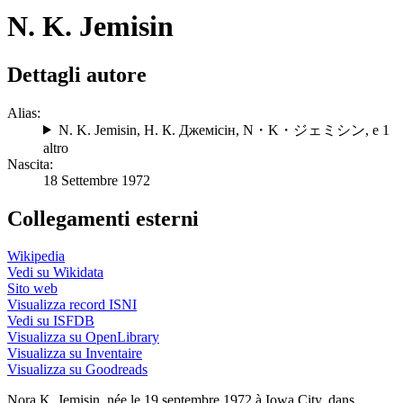
N. K. Jemisin
Dettagli autore
Alias:
N. K. Jemisin
,
Н. К. Джемісін
,
N・K・ジェミシン
, e 1
altro
Nascita:
18 Settembre 1972
Collegamenti esterni
Wikipedia
Vedi su Wikidata
Sito web
Visualizza record ISNI
Vedi su ISFDB
Visualizza su OpenLibrary
Visualizza su Inventaire
Visualizza su Goodreads
Nora K. Jemisin, née le 19 septembre 1972 à Iowa City, dans