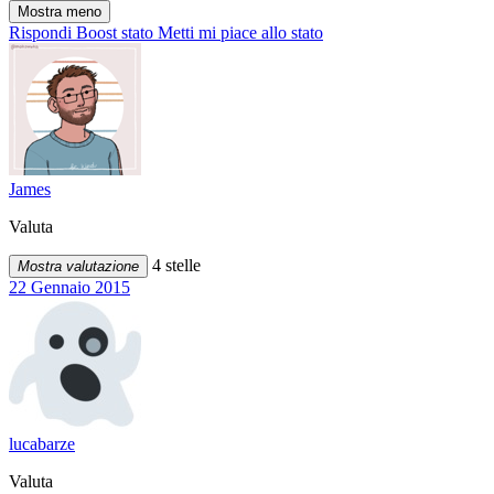
Mostra meno
Rispondi
Boost stato
Metti mi piace allo stato
James
Valuta
4 stelle
Mostra valutazione
22 Gennaio 2015
lucabarze
Valuta