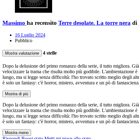
Massimo
ha recensito
Terre desolate. La torre nera
di
16 Luglio 2024
Pubblico
4 stelle
Mostra valutazione
Dopo la delusione del primo romanzo della serie, il tutto migliora. Gi
velocizzare la trama che risulta molto più godibile. L'ambientazione è pe
lungo, ma si legge senza difficoltà: l'ho trovato scritto meglio degli a
è solo un fantasy: c'è horror, mistero, avventura e un pò di fantascienz
Mostra di più
Dopo la delusione del primo romanzo della serie, il tutto migliora. Gi
velocizzare la trama che risulta molto più godibile. L'ambientazione è pe
lungo, ma si legge senza difficoltà: l'ho trovato scritto meglio degli a
è solo un fantasy: c'è horror, mistero, avventura e un pò di fantascienz
Mostra meno
Rispondi
Boost stato
Metti mi piace allo stato