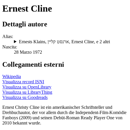
Ernest Cline
Dettagli autore
Alias:
Ernests Klains
,
ארנסט קליין
,
Ernest Cline
, e 2 altri
Nascita:
28 Marzo 1972
Collegamenti esterni
Wikipedia
Visualizza record ISNI
Visualizza su OpenLibrary
Visualizza su LibraryThing
Visualizza su Goodreads
Ernest Christy Cline ist ein amerikanischer Schriftsteller und
Drehbuchautor, der vor allem durch die Independent-Film-Komödie
Fanboys (2009) und seinen Debüt-Roman Ready Player One von
2010 bekannt wurde.