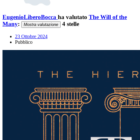
EugenioLiberoBocca
ha valutato
The Will of the
Many
:
4 stelle
Mostra valutazione
23 Ottobre 2024
Pubblico