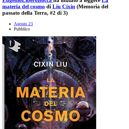
EugenioLiberoBocca
ha iniziato a leggere
La
materia del cosmo
di
Liu Cixin
(Memoria del
passato della Terra, #2 di 3)
Agosto 23
Pubblico