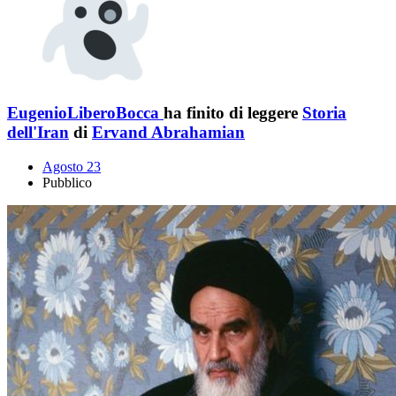
EugenioLiberoBocca
ha finito di leggere
Storia
dell'Iran
di
Ervand Abrahamian
Agosto 23
Pubblico