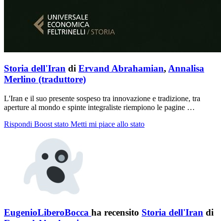
Storia dell'Iran
di
Ervand Abrahamian
,
Annalisa
Merlino (traduttore)
L'Iran e il suo presente sospeso tra innovazione e tradizione, tra
aperture al mondo e spinte integraliste riempiono le pagine …
Rispondi
Boost stato
Metti mi piace allo stato
EugenioLiberoBocca
ha recensito
Storia dell'Iran
di