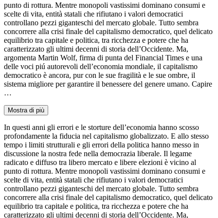
punto di rottura. Mentre monopoli vastissimi dominano consumi e
scelte di vita, entità statali che rifiutano i valori democratici
controllano pezzi giganteschi del mercato globale. Tutto sembra
concorrere alla crisi finale del capitalismo democratico, quel delicato
equilibrio tra capitale e politica, tra ricchezza e potere che ha
caratterizzato gli ultimi decenni di storia dell’Occidente. Ma,
argomenta Martin Wolf, firma di punta del Financial Times e una
delle voci piú autorevoli dell’economia mondiale, il capitalismo
democratico è ancora, pur con le sue fragilità e le sue ombre, il
sistema migliore per garantire il benessere del genere umano. Capire
…
Mostra di più
In questi anni gli errori e le storture dell’economia hanno scosso
profondamente la fiducia nel capitalismo globalizzato. E allo stesso
tempo i limiti strutturali e gli errori della politica hanno messo in
discussione la nostra fede nella democrazia liberale. Il legame
radicato e diffuso tra libero mercato e libere elezioni è vicino al
punto di rottura. Mentre monopoli vastissimi dominano consumi e
scelte di vita, entità statali che rifiutano i valori democratici
controllano pezzi giganteschi del mercato globale. Tutto sembra
concorrere alla crisi finale del capitalismo democratico, quel delicato
equilibrio tra capitale e politica, tra ricchezza e potere che ha
caratterizzato gli ultimi decenni di storia dell’Occidente. Ma,