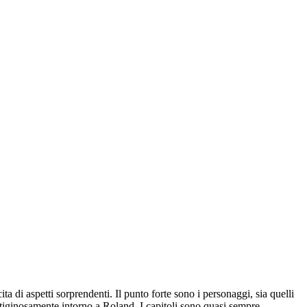
ta di aspetti sorprendenti. Il punto forte sono i personaggi, sia quelli
ertiginosamente intorno a Roland. I capitoli sono quasi sempre