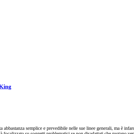
 King
a abbastanza semplice e prevedibile nelle sue linee generali, ma è infarci
tà focalizzato su soggetti problematici se non disadattati che ruotano v