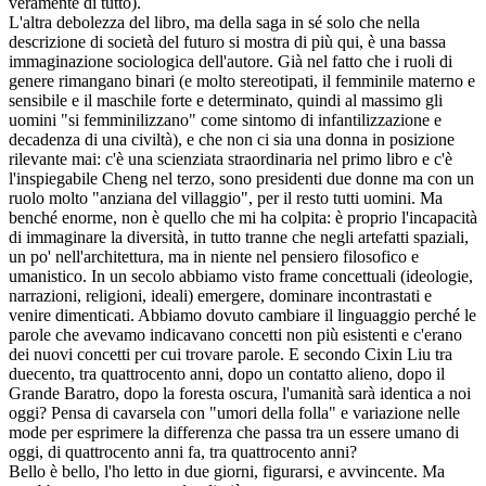
veramente di tutto).
L'altra debolezza del libro, ma della saga in sé solo che nella
descrizione di società del futuro si mostra di più qui, è una bassa
immaginazione sociologica dell'autore. Già nel fatto che i ruoli di
genere rimangano binari (e molto stereotipati, il femminile materno e
sensibile e il maschile forte e determinato, quindi al massimo gli
uomini "si femminilizzano" come sintomo di infantilizzazione e
decadenza di una civiltà), e che non ci sia una donna in posizione
rilevante mai: c'è una scienziata straordinaria nel primo libro e c'è
l'inspiegabile Cheng nel terzo, sono presidenti due donne ma con un
ruolo molto "anziana del villaggio", per il resto tutti uomini. Ma
benché enorme, non è quello che mi ha colpita: è proprio l'incapacità
di immaginare la diversità, in tutto tranne che negli artefatti spaziali,
un po' nell'architettura, ma in niente nel pensiero filosofico e
umanistico. In un secolo abbiamo visto frame concettuali (ideologie,
narrazioni, religioni, ideali) emergere, dominare incontrastati e
venire dimenticati. Abbiamo dovuto cambiare il linguaggio perché le
parole che avevamo indicavano concetti non più esistenti e c'erano
dei nuovi concetti per cui trovare parole. E secondo Cixin Liu tra
duecento, tra quattrocento anni, dopo un contatto alieno, dopo il
Grande Baratro, dopo la foresta oscura, l'umanità sarà identica a noi
oggi? Pensa di cavarsela con "umori della folla" e variazione nelle
mode per esprimere la differenza che passa tra un essere umano di
oggi, di quattrocento anni fa, tra quattrocento anni?
Bello è bello, l'ho letto in due giorni, figurarsi, e avvincente. Ma