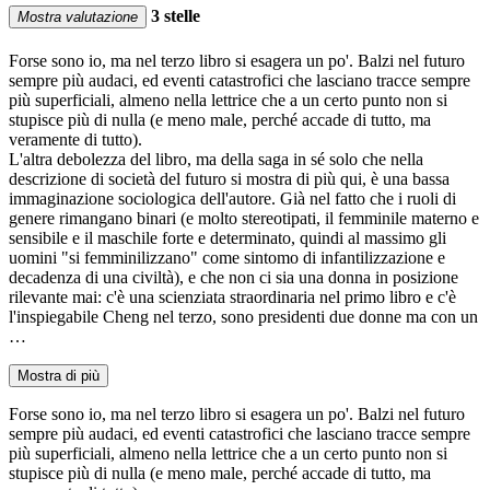
3 stelle
Mostra valutazione
Forse sono io, ma nel terzo libro si esagera un po'. Balzi nel futuro
sempre più audaci, ed eventi catastrofici che lasciano tracce sempre
più superficiali, almeno nella lettrice che a un certo punto non si
stupisce più di nulla (e meno male, perché accade di tutto, ma
veramente di tutto).
L'altra debolezza del libro, ma della saga in sé solo che nella
descrizione di società del futuro si mostra di più qui, è una bassa
immaginazione sociologica dell'autore. Già nel fatto che i ruoli di
genere rimangano binari (e molto stereotipati, il femminile materno e
sensibile e il maschile forte e determinato, quindi al massimo gli
uomini "si femminilizzano" come sintomo di infantilizzazione e
decadenza di una civiltà), e che non ci sia una donna in posizione
rilevante mai: c'è una scienziata straordinaria nel primo libro e c'è
l'inspiegabile Cheng nel terzo, sono presidenti due donne ma con un
…
Mostra di più
Forse sono io, ma nel terzo libro si esagera un po'. Balzi nel futuro
sempre più audaci, ed eventi catastrofici che lasciano tracce sempre
più superficiali, almeno nella lettrice che a un certo punto non si
stupisce più di nulla (e meno male, perché accade di tutto, ma