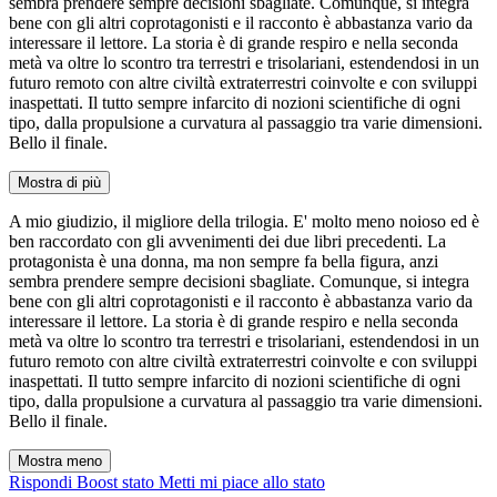
sembra prendere sempre decisioni sbagliate. Comunque, si integra
bene con gli altri coprotagonisti e il racconto è abbastanza vario da
interessare il lettore. La storia è di grande respiro e nella seconda
metà va oltre lo scontro tra terrestri e trisolariani, estendendosi in un
futuro remoto con altre civiltà extraterrestri coinvolte e con sviluppi
inaspettati. Il tutto sempre infarcito di nozioni scientifiche di ogni
tipo, dalla propulsione a curvatura al passaggio tra varie dimensioni.
Bello il finale.
Mostra di più
A mio giudizio, il migliore della trilogia. E' molto meno noioso ed è
ben raccordato con gli avvenimenti dei due libri precedenti. La
protagonista è una donna, ma non sempre fa bella figura, anzi
sembra prendere sempre decisioni sbagliate. Comunque, si integra
bene con gli altri coprotagonisti e il racconto è abbastanza vario da
interessare il lettore. La storia è di grande respiro e nella seconda
metà va oltre lo scontro tra terrestri e trisolariani, estendendosi in un
futuro remoto con altre civiltà extraterrestri coinvolte e con sviluppi
inaspettati. Il tutto sempre infarcito di nozioni scientifiche di ogni
tipo, dalla propulsione a curvatura al passaggio tra varie dimensioni.
Bello il finale.
Mostra meno
Rispondi
Boost stato
Metti mi piace allo stato