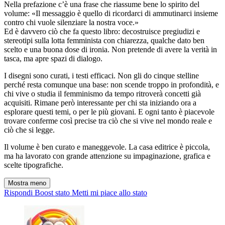
Nella prefazione c’è una frase che riassume bene lo spirito del
volume: «Il messaggio è quello di ricordarci di ammutinarci insieme
contro chi vuole silenziare la nostra voce.»
Ed è davvero ciò che fa questo libro: decostruisce pregiudizi e
stereotipi sulla lotta femminista con chiarezza, qualche dato ben
scelto e una buona dose di ironia. Non pretende di avere la verità in
tasca, ma apre spazi di dialogo.
I disegni sono curati, i testi efficaci. Non gli do cinque stelline
perché resta comunque una base: non scende troppo in profondità, e
chi vive o studia il femminismo da tempo ritroverà concetti già
acquisiti. Rimane però interessante per chi sta iniziando ora a
esplorare questi temi, o per le più giovani. E ogni tanto è piacevole
trovare conferme così precise tra ciò che si vive nel mondo reale e
ciò che si legge.
Il volume è ben curato e maneggevole. La casa editrice è piccola,
ma ha lavorato con grande attenzione su impaginazione, grafica e
scelte tipografiche.
Mostra meno
Rispondi
Boost stato
Metti mi piace allo stato