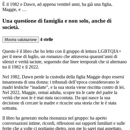
È il 1982 e Dawn, ad appena ventitré anni, ha già una figlia,
Maggie, e …
Una questione di famiglia e non solo, anche di
società.
4 stelle
Mostra valutazione
Questo è il libro che ho letto con il gruppo di lettura LGBTQIA+
per il mese di luglio, un romanzo che attraversa quarant’anni di
silenzi e verità taciute, seguendo due linee temporali che si alternano
tra il 1982 e il 2022.
Nel 1982, Dawn perde la custodia della figlia Maggie dopo essersi
innamorata di una donna: i tribunali dell’epoca consideravano le
madri lesbiche “inadatte”, e la sua storia viene riscritta contro di lei.
Nel 2022, Maggie, ormai adulta, scopre tra le carte del padre la
verità che non le è mai stata raccontata. Da qui nasce la sua
decisione di cercare la madre e ricucire una storia che le è stata
sottratta.
Il libro ha generato molta risonanza nel gruppo: ha aperto
conversazioni intime, ricordi, riflessioni sui rapporti familiari e sulle
ferite che a volte ci portiamo dietro, non me lo sarei mai aspettato,