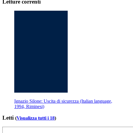
Letture correnti
Ignazio Silone: Uscita di sicurezza (Italian language,
1994, Riminesi)
Letti
(
Visualizza tutti i 18
)