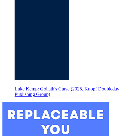
Luke Kemp: Goliath's Curse (2025, Knopf Doubleday
Publishing Group)