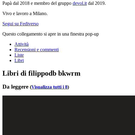
Papà dal 2018 e membro del gruppo
devol.it
dal 2019.
Vivo e lavoro a Milano.
Segui su Fediverso
Questo collegamento si apre in una finestra pop-up
Attività
Recensioni e commenti
Liste
Libri
Libri di filippodb bkwrm
Da leggere
(
Visualizza tutti i 8
)