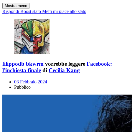
Mostra meno
Rispondi
Boost stato
Metti mi piace allo stato
filippodb bkwrm
vorrebbe leggere
Facebook:
l'inchiesta finale
di
Cecilia Kang
03 Febbraio 2024
Pubblico