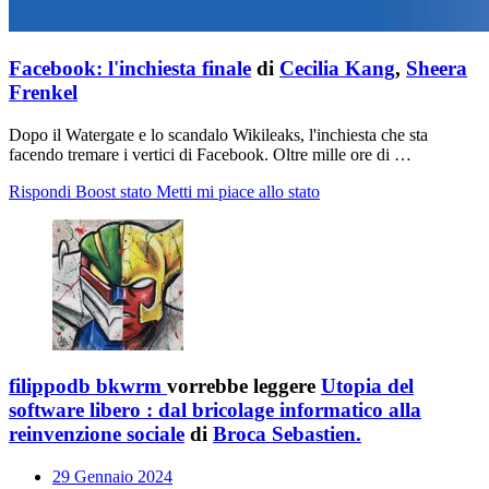
Facebook: l'inchiesta finale
di
Cecilia Kang
,
Sheera
Frenkel
Dopo il Watergate e lo scandalo Wikileaks, l'inchiesta che sta
facendo tremare i vertici di Facebook. Oltre mille ore di …
Rispondi
Boost stato
Metti mi piace allo stato
filippodb bkwrm
vorrebbe leggere
Utopia del
software libero : dal bricolage informatico alla
reinvenzione sociale
di
Broca Sebastien.
29 Gennaio 2024