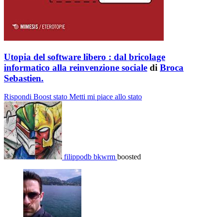
Utopia del software libero : dal bricolage
informatico alla reinvenzione sociale
di
Broca
Sebastien.
Rispondi
Boost stato
Metti mi piace allo stato
filippodb bkwrm
boosted