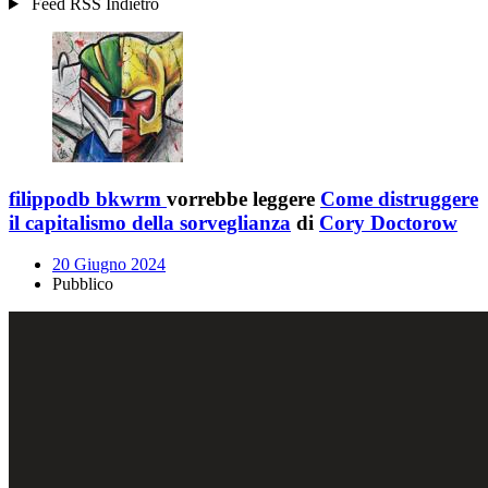
Feed RSS
Indietro
filippodb bkwrm
vorrebbe leggere
Come distruggere
il capitalismo della sorveglianza
di
Cory Doctorow
20 Giugno 2024
Pubblico