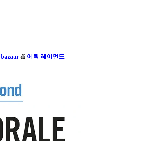
l bazaar
di
에릭 레이먼드