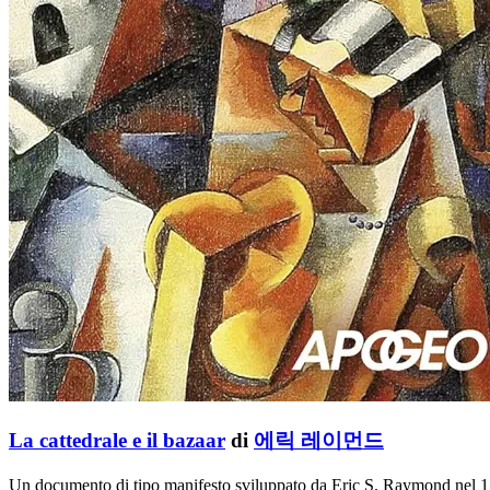
La cattedrale e il bazaar
di
에릭 레이먼드
Un documento di tipo manifesto sviluppato da Eric S. Raymond nel 1.