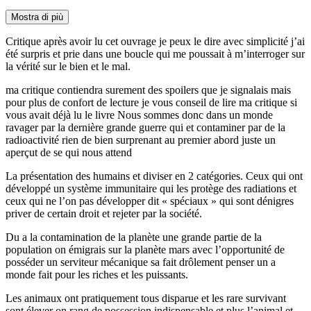
Mostra di più
Critique après avoir lu cet ouvrage je peux le dire avec simplicité j’ai
été surpris et prie dans une boucle qui me poussait à m’interroger sur
la vérité sur le bien et le mal.
ma critique contiendra surement des spoilers que je signalais mais
pour plus de confort de lecture je vous conseil de lire ma critique si
vous avait déjà lu le livre Nous sommes donc dans un monde
ravager par la dernière grande guerre qui et contaminer par de la
radioactivité rien de bien surprenant au premier abord juste un
aperçut de se qui nous attend
La présentation des humains et diviser en 2 catégories. Ceux qui ont
développé un système immunitaire qui les protège des radiations et
ceux qui ne l’on pas développer dit « spéciaux » qui sont dénigres
priver de certain droit et rejeter par la société.
Du a la contamination de la planète une grande partie de la
population on émigrais sur la planète mars avec l’opportunité de
posséder un serviteur mécanique sa fait drôlement penser un a
monde fait pour les riches et les puissants.
Les animaux ont pratiquement tous disparue et les rare survivant
sont élever on rang de possession indispensable et plus l’animal et