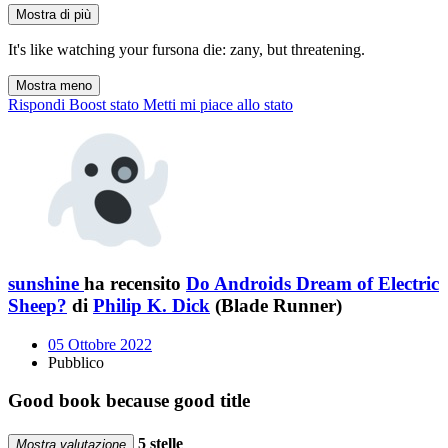
Mostra di più
It's like watching your fursona die: zany, but threatening.
Mostra meno
Rispondi
Boost stato
Metti mi piace allo stato
sunshine
ha recensito
Do Androids Dream of Electric
Sheep?
di
Philip K. Dick
(Blade Runner)
05 Ottobre 2022
Pubblico
Good book because good title
5 stelle
Mostra valutazione