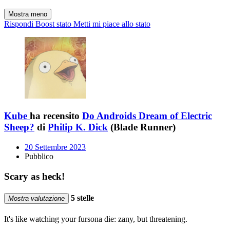
Mostra meno
Rispondi
Boost stato
Metti mi piace allo stato
Kube
ha recensito
Do Androids Dream of Electric
Sheep?
di
Philip K. Dick
(Blade Runner)
20 Settembre 2023
Pubblico
Scary as heck!
5 stelle
Mostra valutazione
It's like watching your fursona die: zany, but threatening.