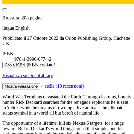
Brossura, 208 pagine
lingua English
Pubblicato il 27 Ottobre 2022 da Orion Publishing Group, Hachette
UK.
ISBN:
978-1-3996-0774-2
ISBN copiato!
Copia ISBN
Visualizza su OpenLibrary
4 stelle
(18 recensioni)
Mostra valutazione
World War Terminus devastated the Earth. Through its ruins, bounty
hunter Rick Deckard searches for the renegade replicants he is sent
to 'retire', while he dreams of owning a live animal - the ultimate
status symbol in a world all but bereft of natural life.
The opportunity of a lifetime: kill six Nexus-6 targets, for a huge
reward. But in Deckard's world things aren't that simple, and his
assignment turns into a nightmare kaleidoscope of subterfuge and