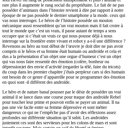
rare plus il augmente le rang social du propriétaire. Le fait de ne pas
posséder d’animaux dans l’histoire revient à dire par rapport à notre
époque de ne pas possède le dernier smartphone a la mode. ceux qui
vas nous interroger. Le héros de l’histoire possède un mouton
mécanique aussi ressemblent qu’un vrai mouton mais il fait croire à
tout le monde que c’est un vrais, il passe autant de temps a sens
occuper que si c’était un vrais ce qui nous pousse déjà à nous
interroge sur la frontière entre vivant et robot y a-t-il une différence ?
Revenons au héro au tout début de l’œuvre je doit dire ne pas avoir
compris si le héros et sa femme était humain ou androïde et cela et
dus a la présentation d’un objet une orgue d’humeur c’est un objet
qui vas nous faire ressentir des émotion (colère, bonheur ou
dépression)et des envie d’activité (regarder la télé, faire du tricots)
du coup dans les premier chapitre j’étais perplexe cars si des humain
ont besoin de ce genre d’appareille pour se programmer des émotion
en quoi sont -il différent des androïde.
Le héro et de nature banal pousser par le désir de posséder un vrai
animal il se lance dans une course pour traque des androïde Rebel
pour toucher leur prime et pouvoir enfin se payer un animal. Il na
pas une vie facile entre sa femme dépressive et sont métier
dangereux ce qui ne l’empêche pas d’avoir des réflexions assez
profondes sur différente situation qu’il subit. Les androïdes
justement ces sont des serviteurs pour les colons de mars et sont
interdit sur terre. Mais certain on soif de liberté et émigre