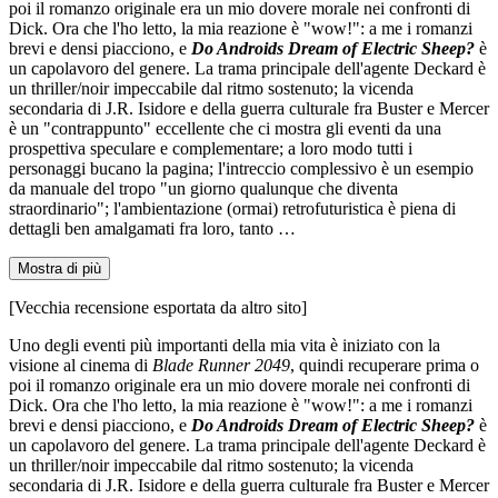
poi il romanzo originale era un mio dovere morale nei confronti di
Dick. Ora che l'ho letto, la mia reazione è "wow!": a me i romanzi
brevi e densi piacciono, e
Do Androids Dream of Electric Sheep?
è
un capolavoro del genere. La trama principale dell'agente Deckard è
un thriller/noir impeccabile dal ritmo sostenuto; la vicenda
secondaria di J.R. Isidore e della guerra culturale fra Buster e Mercer
è un "contrappunto" eccellente che ci mostra gli eventi da una
prospettiva speculare e complementare; a loro modo tutti i
personaggi bucano la pagina; l'intreccio complessivo è un esempio
da manuale del tropo "un giorno qualunque che diventa
straordinario"; l'ambientazione (ormai) retrofuturistica è piena di
dettagli ben amalgamati fra loro, tanto …
Mostra di più
[Vecchia recensione esportata da altro sito]
Uno degli eventi più importanti della mia vita è iniziato con la
visione al cinema di
Blade Runner 2049
, quindi recuperare prima o
poi il romanzo originale era un mio dovere morale nei confronti di
Dick. Ora che l'ho letto, la mia reazione è "wow!": a me i romanzi
brevi e densi piacciono, e
Do Androids Dream of Electric Sheep?
è
un capolavoro del genere. La trama principale dell'agente Deckard è
un thriller/noir impeccabile dal ritmo sostenuto; la vicenda
secondaria di J.R. Isidore e della guerra culturale fra Buster e Mercer