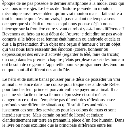
époque de ne pas possède le dernier smartphone a la mode. ceux qui
vas nous interroger. Le héros de l’histoire possède un mouton
mécanique aussi ressemblent qu’un vrai mouton mais il fait croire à
tout le monde que c’est un vrais, il passe autant de temps a sens
occuper que si c’était un vrais ce qui nous pousse déjà à nous
interroge sur la frontière entre vivant et robot y a-t-il une différence ?
Revenons au héro au tout début de l’œuvre je doit dire ne pas avoir
compris si le héros et sa femme était humain ou androïde et cela et
dus a la présentation d’un objet une orgue d’humeur c’est un objet
qui vas nous faire ressentir des émotion (colère, bonheur ou
dépression)et des envie d’activité (regarder la télé, faire du tricots)
du coup dans les premier chapitre j’étais perplexe cars si des humain
ont besoin de ce genre d’appareille pour se programmer des émotion
en quoi sont -il différent des androïde.
Le héro et de nature banal pousser par le désir de posséder un vrai
animal il se lance dans une course pour traque des androïde Rebel
pour toucher leur prime et pouvoir enfin se payer un animal. Il na
pas une vie facile entre sa femme dépressive et sont métier
dangereux ce qui ne l’empêche pas d’avoir des réflexions assez
profondes sur différente situation qu’il subit. Les androïdes
justement ces sont des serviteurs pour les colons de mars et sont
interdit sur terre. Mais certain on soif de liberté et émigre
clandestinement sur terre en prenant la place d’un être humain. Dans
le livre on nous explique que la principale différence entre les