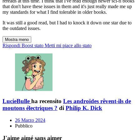
rereads at this time. I think that I've read enough newer sci-fi books
that don't have these issues in them and it's just really made me up
my standards for what I find tolerable in older books.
It was still a good read, but I had to knock it down one star due to
the outdated issues.
Mostra meno
Rispondi
Boost stato
Metti mi piace allo stato
LucieBulle
ha recensito
Les androïdes rêvent-ils de
moutons électriques ?
di
Philip K. Dick
26 Marzo 2024
Pubblico
J'aime aimé sans aimer