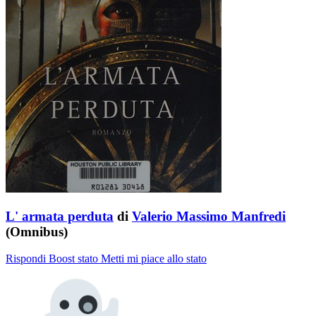
L' armata perduta
di
Valerio Massimo Manfredi
(Omnibus)
Rispondi
Boost stato
Metti mi piace allo stato