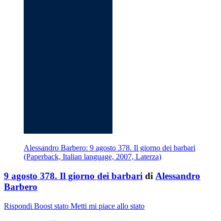
Alessandro Barbero: 9 agosto 378. Il giorno dei barbari
(Paperback, Italian language, 2007, Laterza)
9 agosto 378. Il giorno dei barbari
di
Alessandro
Barbero
Rispondi
Boost stato
Metti mi piace allo stato