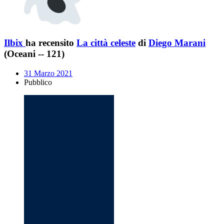
Ilbix
ha recensito
La città celeste
di
Diego Marani
(Oceani -- 121)
31 Marzo 2021
Pubblico