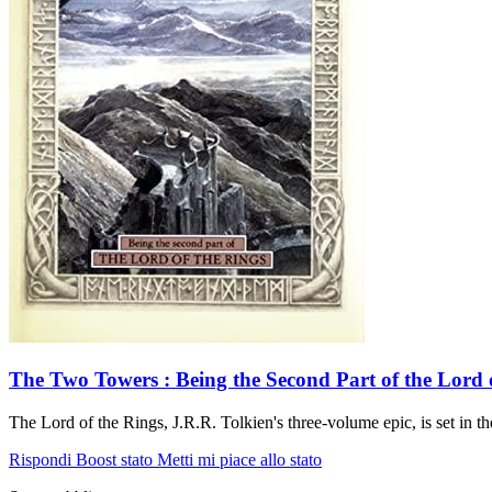
The Two Towers : Being the Second Part of the Lord of
The Lord of the Rings, J.R.R. Tolkien's three-volume epic, is set in 
Rispondi
Boost stato
Metti mi piace allo stato