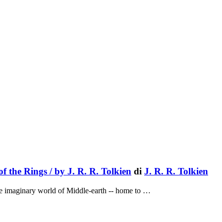
 the Rings / by J. R. R. Tolkien
di
J. R. R. Tolkien
the imaginary world of Middle-earth -- home to …