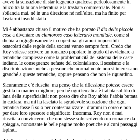
avevo la sensazione di star leggendo qualcosa pericolosamente in
bilico tra la buona letteratura e la trashata commerciale. Non si
sbilancia mai, né in una direzione né nell’altra, ma ha finito per
lasciarmi insoddisfatta.
Mi è abbastanza chiaro il motivo che ha portato
Il dio delle piccole
cose
a diventare
un clamoroso caso letterario mondiale
, come si
dichiara orgogliosamente in copertina: gli amori impossibili
ostacolati dalle regole della società vanno sempre forti. Credo che
Roy volesse scrivere un romanzo popolare in grado di avvicinare a
tematiche complesse come la problematicità del sistema delle caste
indiane, le conseguenze nefaste del colonialismo, il sessismo e la
discriminazione anche a persone che normalmente non si interessano
granché a queste tematiche, oppure pensano che non le riguardino.
Sicuramente c’è riuscita, ma penso che la riflessione potesse essere
gestita in maniera migliore, perché ogni tematica è trattata sul filo di
lana della superficialità: non posso dire che Roy abbia l’abbia buttata
in caciara, ma mi ha lasciato la sgradevole sensazione che ogni
tematica fosse lì solo per contestualizzare i drammi in corso e non
per dare loro spessore e significato. Insomma, Roy non è mai
riuscita a convincermi che non stesse solo scrivendo un romance da
spiaggia, nonostante le belle pagine molto poetiche e alcuni passaggi
ispirati.