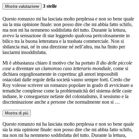
3 stelle
Mostra valutazione
Questo romanzo mi ha lasciata molto perplessa e non so bene quale
sia la mia opinione finale: non posso dire che mi abbia fatto schifo,
ma non mi ha nemmeno soddisfatta del tutto. Durante la lettura,
avevo la sensazione di star leggendo qualcosa pericolosamente in
bilico tra la buona letteratura e la trashata commerciale. Non si
sbilancia mai, né in una direzione né nell’altra, ma ha finito per
lasciarmi insoddisfatta.
Mi è abbastanza chiaro il motivo che ha portato
Il dio delle piccole
cose
a diventare
un clamoroso caso letterario mondiale
, come si
dichiara orgogliosamente in copertina: gli amori impossibili
ostacolati dalle regole della società vanno sempre forti. Credo che
Roy volesse scrivere un romanzo popolare in grado di avvicinare a
tematiche complesse come la problematicità del sistema delle caste
indiane, le conseguenze nefaste del colonialismo, il sessismo e la
discriminazione anche a persone che normalmente non si …
Mostra di più
Questo romanzo mi ha lasciata molto perplessa e non so bene quale
sia la mia opinione finale: non posso dire che mi abbia fatto schifo,
ma non mi ha nemmeno soddisfatta del tutto. Durante la lettura,