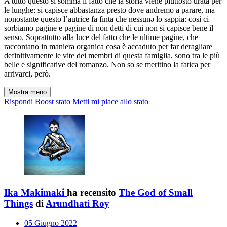
A tutto questo si somma il fatto che la storia viene piuttosto tirata per
le lunghe: si capisce abbastanza presto dove andremo a parare, ma
nonostante questo l’autrice fa finta che nessunǝ lo sappia: così ci
sorbiamo pagine e pagine di non detti di cui non si capisce bene il
senso. Soprattutto alla luce del fatto che le ultime pagine, che
raccontano in maniera organica cosa è accaduto per far deragliare
definitivamente le vite dei membri di questa famiglia, sono tra le più
belle e significative del romanzo. Non so se meritino la fatica per
arrivarci, però.
Mostra meno
Rispondi
Boost stato
Metti mi piace allo stato
Ika Makimaki
ha recensito
The God of Small
Things
di
Arundhati Roy
05 Giugno 2022