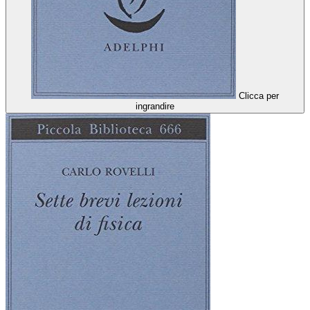
Clicca per
ingrandire