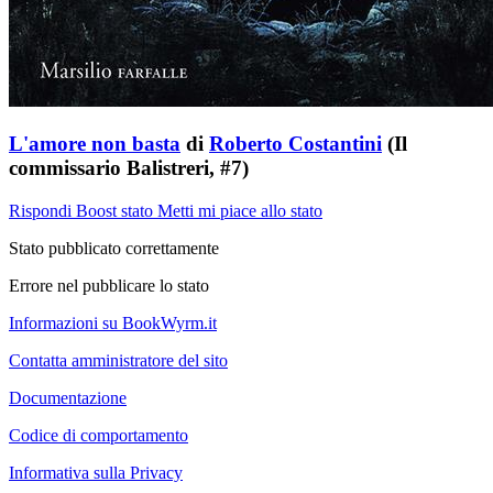
L'amore non basta
di
Roberto Costantini
(Il
commissario Balistreri, #7)
Rispondi
Boost stato
Metti mi piace allo stato
Stato pubblicato correttamente
Errore nel pubblicare lo stato
Informazioni su BookWyrm.it
Contatta amministratore del sito
Documentazione
Codice di comportamento
Informativa sulla Privacy