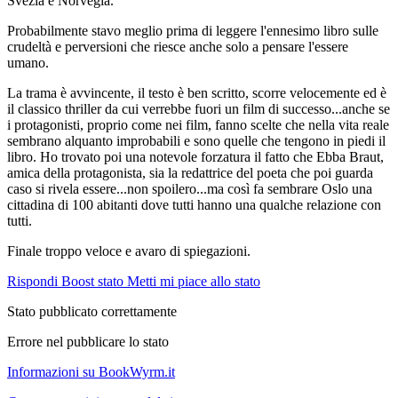
Svezia e Norvegia.
Probabilmente stavo meglio prima di leggere l'ennesimo libro sulle
crudeltà e perversioni che riesce anche solo a pensare l'essere
umano.
La trama è avvincente, il testo è ben scritto, scorre velocemente ed è
il classico thriller da cui verrebbe fuori un film di successo...anche se
i protagonisti, proprio come nei film, fanno scelte che nella vita reale
sembrano alquanto improbabili e sono quelle che tengono in piedi il
libro. Ho trovato poi una notevole forzatura il fatto che Ebba Braut,
amica della protagonista, sia la redattrice del poeta che poi guarda
caso si rivela essere...non spoilero...ma così fa sembrare Oslo una
cittadina di 100 abitanti dove tutti hanno una qualche relazione con
tutti.
Finale troppo veloce e avaro di spiegazioni.
Rispondi
Boost stato
Metti mi piace allo stato
Stato pubblicato correttamente
Errore nel pubblicare lo stato
Informazioni su BookWyrm.it