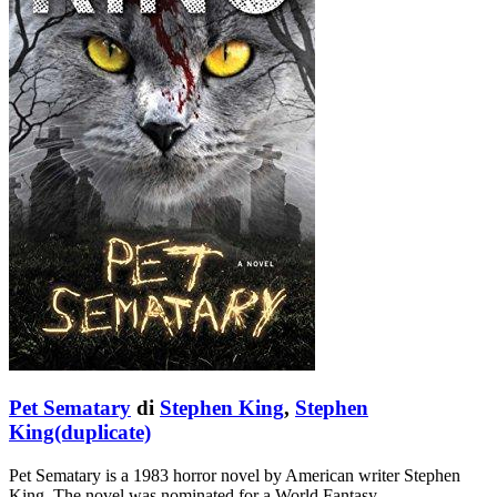
Pet Sematary
di
Stephen King
,
Stephen
King(duplicate)
Pet Sematary is a 1983 horror novel by American writer Stephen
King. The novel was nominated for a World Fantasy …