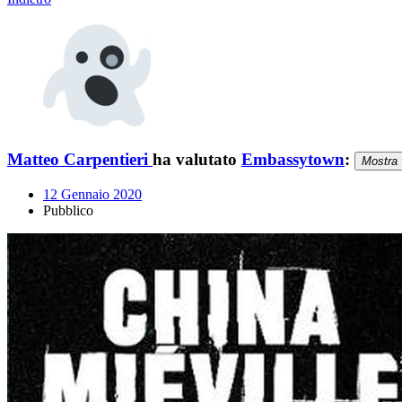
Matteo Carpentieri
ha valutato
Embassytown
:
Mostra 
12 Gennaio 2020
Pubblico