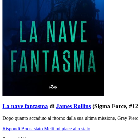
La nave fantasma
di
James Rollins
(Sigma Force, #12
Dopo quanto accaduto al ritorno dalla sua ultima missione, Gray Pierce
Rispondi
Boost stato
Metti mi piace allo stato