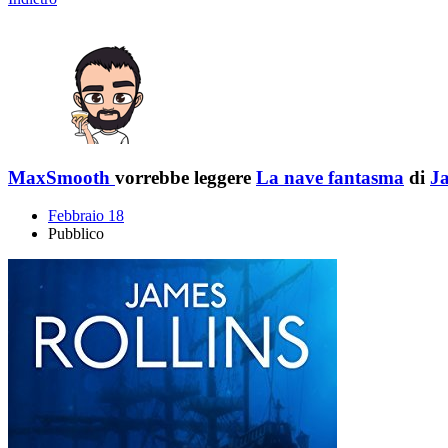
MaxSmooth
vorrebbe leggere
La nave fantasma
di
Ja
Febbraio 18
Pubblico