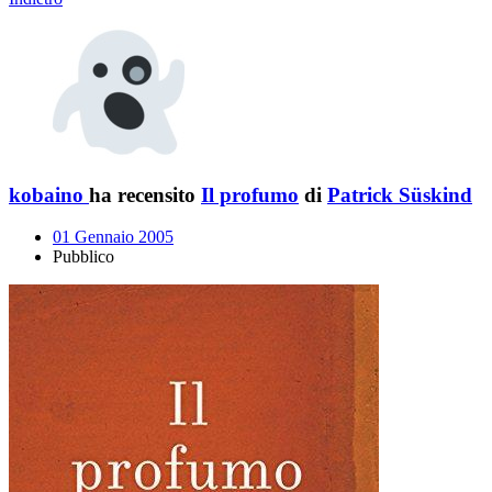
kobaino
ha recensito
Il profumo
di
Patrick Süskind
01 Gennaio 2005
Pubblico