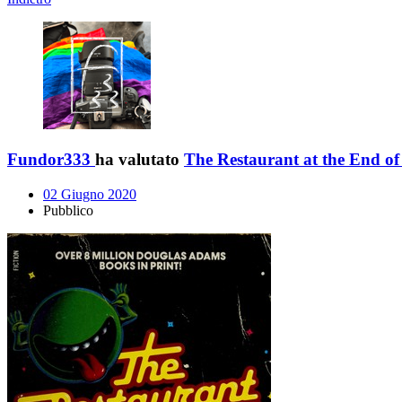
Fundor333
ha valutato
The Restaurant at the End of
02 Giugno 2020
Pubblico