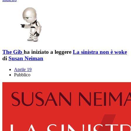
The Gib
ha iniziato a leggere
La sinistra non è woke
di
Susan Neiman
Aprile 19
Pubblico