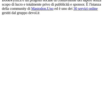
Bookwyrm.it è un progetto sociale di condivisione del sapere senza
scopo di lucro e totalmente privo di pubblicità e sponsor. È l'istanza
della community di
Mastodon.Uno
ed è uno dei
30 servizi online
gestiti dal gruppo devol.it