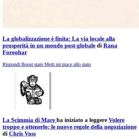
La globalizzazione è finita: La via locale alla
prosperità in un mondo post-globale
di
Rana
Foroohar
Rispondi
Boost stato
Metti mi piace allo stato
La Scimmia di Mare
ha iniziato a leggere
Volere
troppo e ottenerlo: le nuove regole della negoziazione
di
Chris Voss