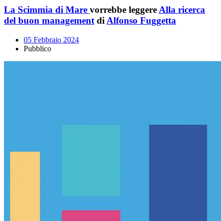
La Scimmia di Mare
vorrebbe leggere
Alla ricerca
del buon management
di
Alfonso Fuggetta
05 Febbraio 2024
Pubblico