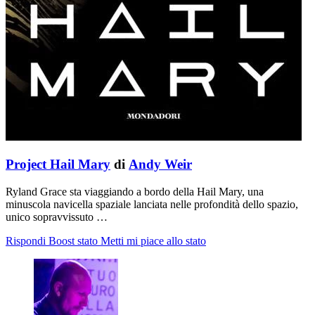
Project Hail Mary
di
Andy Weir
Ryland Grace sta viaggiando a bordo della Hail Mary, una
minuscola navicella spaziale lanciata nelle profondità dello spazio,
unico sopravvissuto …
Rispondi
Boost stato
Metti mi piace allo stato