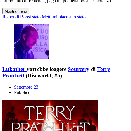
primo libro di Pratchett, paga un po' della poca "esperienza".
Mostra meno
Rispondi
Boost stato
Metti mi piace allo stato
Lukather
vorrebbe leggere
Sourcery
di
Terry
Pratchett
(Discworld, #5)
Settembre 23
Pubblico