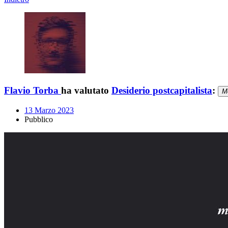
Flavio Torba
ha valutato
Desiderio postcapitalista
:
M
13 Marzo 2023
Pubblico