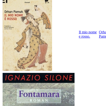
Il mio nome
Orh
e rosso.
Pam