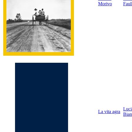
Morivo
Faul
Luci
La vita agra
Bian