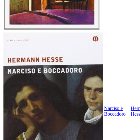
Narciso e
Her
Boccadoro
Hes