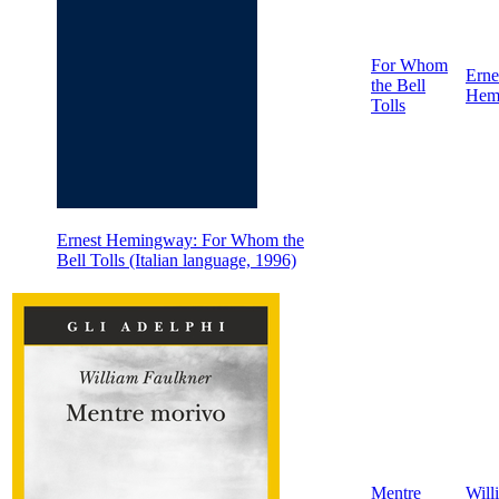
For Whom
Erne
the Bell
Hem
Tolls
Ernest Hemingway: For Whom the
Bell Tolls (Italian language, 1996)
Mentre
Will