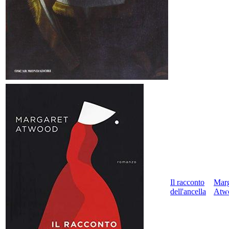
Il racconto
Marg
dell'ancella
Atw