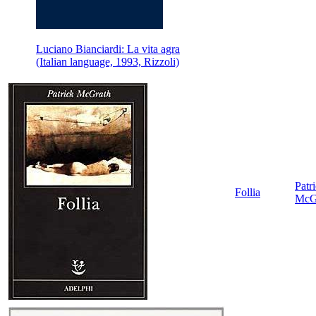
Luciano Bianciardi: La vita agra
(Italian language, 1993, Rizzoli)
Patr
Follia
McG