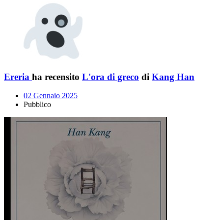
Ereria
ha recensito
L'ora di greco
di
Kang Han
02 Gennaio 2025
Pubblico