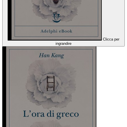
Clicca per
ingrandire