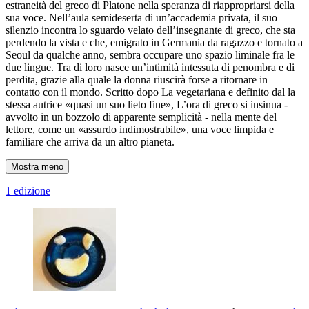
estraneità del greco di Platone nella speranza di riappropriarsi della
sua voce. Nell’aula semideserta di un’accademia privata, il suo
silenzio incontra lo sguardo velato dell’insegnante di greco, che sta
perdendo la vista e che, emigrato in Germania da ragazzo e tornato a
Seoul da qualche anno, sembra occupare uno spazio liminale fra le
due lingue. Tra di loro nasce un’intimità intessuta di penombra e di
perdita, grazie alla quale la donna riuscirà forse a ritornare in
contatto con il mondo. Scritto dopo La vegetariana e definito dal la
stessa autrice «quasi un suo lieto fine», L’ora di greco si insinua -
avvolto in un bozzolo di apparente semplicità - nella mente del
lettore, come un «assurdo indimostrabile», una voce limpida e
familiare che arriva da un altro pianeta.
Mostra meno
1 edizione