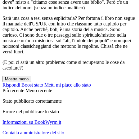
dove" misto a "citiamo cose senza avere una biblio". Però c'è un
indice dei nomi (senza un indice analitico).
Sarà una cosa a tesi senza esplicitarla? Per fortuna il libro non segue
il manuale dell'US/UK con intro che riassume tutto capitolo per
capitolo. Anche perché, boh, è una storia della musica. Sono
curioso. Ci sono due o tre passaggi sullo spirituale/mistico nella
musica e un'aria misteriosa sul "ah, l'indole dei popoli" e non quei
noiosoni classicheggianti che mettono le regoline. Chissà che ne
verrà fuori.
(E poi ci sarà un altro problema: come si recuperano le cose da
ascoltare?)
Mostra meno
Rispondi
Boost stato
Metti mi piace allo stato
Più recente
Meno recente
Stato pubblicato correttamente
Errore nel pubblicare lo stato
Informazioni su BookWyrm.it
Contatta amministratore del sito