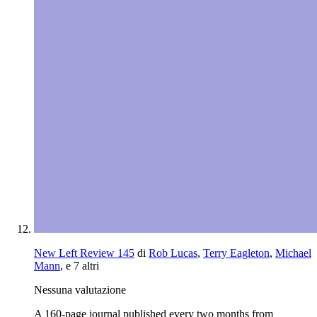
New Left Review 145
di
Rob Lucas
,
Terry Eagleton
,
Michael
Mann
, e 7 altri
Nessuna valutazione
A 160-page journal published every two months from