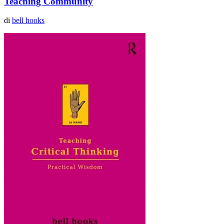
Teaching Community
di
bell hooks