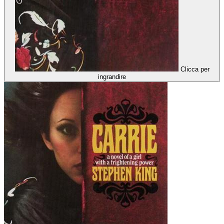
Clicca per
ingrandire