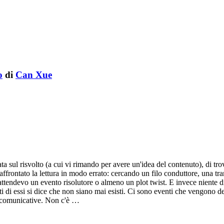
o
di
Can Xue
ta sul risvolto (a cui vi rimando per avere un'idea del contenuto), di tr
rontato la lettura in modo errato: cercando un filo conduttore, una tram
attendevo un evento risolutore o almeno un plot twist. E invece niente d
 di essi si dice che non siano mai esisti. Ci sono eventi che vengono des
i comunicative. Non c'è …