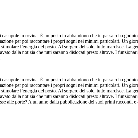
a di casupole in rovina. È un posto in abbandono che in passato ha goduto
azione per poi raccontare i propri sogni nei minimi particolari. Un giorn
timolare l’energia del posto. Al sorgere del sole, tutto marcisce. La gen
ato dalla notizia che tutti saranno dislocati presto altrove. I funzionari 
…
a di casupole in rovina. È un posto in abbandono che in passato ha goduto
azione per poi raccontare i propri sogni nei minimi particolari. Un giorn
timolare l’energia del posto. Al sorgere del sole, tutto marcisce. La gen
ato dalla notizia che tutti saranno dislocati presto altrove. I funzionari 
sse alle porte? A un anno dalla pubblicazione dei suoi primi racconti, e