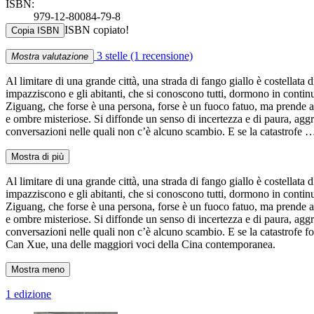
ISBN:
979-12-80084-79-8
ISBN copiato!
Copia ISBN
3 stelle
(1 recensione)
Mostra valutazione
Al limitare di una grande città, una strada di fango giallo è costellat
impazziscono e gli abitanti, che si conoscono tutti, dormono in continu
Ziguang, che forse è una persona, forse è un fuoco fatuo, ma prende a s
e ombre misteriose. Si diffonde un senso di incertezza e di paura, aggrav
conversazioni nelle quali non c’è alcuno scambio. E se la catastrofe 
Mostra di più
Al limitare di una grande città, una strada di fango giallo è costellat
impazziscono e gli abitanti, che si conoscono tutti, dormono in continu
Ziguang, che forse è una persona, forse è un fuoco fatuo, ma prende a s
e ombre misteriose. Si diffonde un senso di incertezza e di paura, aggrav
conversazioni nelle quali non c’è alcuno scambio. E se la catastrofe fo
Can Xue, una delle maggiori voci della Cina contemporanea.
Mostra meno
1 edizione