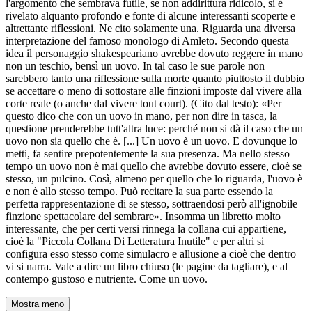
l'argomento che sembrava futile, se non addirittura ridicolo, si è
rivelato alquanto profondo e fonte di alcune interessanti scoperte e
altrettante riflessioni. Ne cito solamente una. Riguarda una diversa
interpretazione del famoso monologo di Amleto. Secondo questa
idea il personaggio shakespeariano avrebbe dovuto reggere in mano
non un teschio, bensì un uovo. In tal caso le sue parole non
sarebbero tanto una riflessione sulla morte quanto piuttosto il dubbio
se accettare o meno di sottostare alle finzioni imposte dal vivere alla
corte reale (o anche dal vivere tout court). (Cito dal testo): «Per
questo dico che con un uovo in mano, per non dire in tasca, la
questione prenderebbe tutt'altra luce: perché non si dà il caso che un
uovo non sia quello che è. [...] Un uovo è un uovo. E dovunque lo
metti, fa sentire prepotentemente la sua presenza. Ma nello stesso
tempo un uovo non è mai quello che avrebbe dovuto essere, cioè se
stesso, un pulcino. Così, almeno per quello che lo riguarda, l'uovo è
e non è allo stesso tempo. Può recitare la sua parte essendo la
perfetta rappresentazione di se stesso, sottraendosi però all'ignobile
finzione spettacolare del sembrare». Insomma un libretto molto
interessante, che per certi versi rinnega la collana cui appartiene,
cioè la "Piccola Collana Di Letteratura Inutile" e per altri si
configura esso stesso come simulacro e allusione a cioè che dentro
vi si narra. Vale a dire un libro chiuso (le pagine da tagliare), e al
contempo gustoso e nutriente. Come un uovo.
Mostra meno