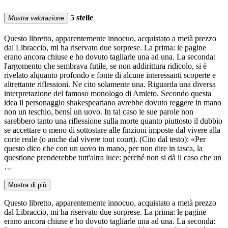
5 stelle
Mostra valutazione
Questo libretto, apparentemente innocuo, acquistato a metà prezzo
dal Libraccio, mi ha riservato due sorprese. La prima: le pagine
erano ancora chiuse e ho dovuto tagliarle una ad una. La seconda:
l'argomento che sembrava futile, se non addirittura ridicolo, si è
rivelato alquanto profondo e fonte di alcune interessanti scoperte e
altrettante riflessioni. Ne cito solamente una. Riguarda una diversa
interpretazione del famoso monologo di Amleto. Secondo questa
idea il personaggio shakespeariano avrebbe dovuto reggere in mano
non un teschio, bensì un uovo. In tal caso le sue parole non
sarebbero tanto una riflessione sulla morte quanto piuttosto il dubbio
se accettare o meno di sottostare alle finzioni imposte dal vivere alla
corte reale (o anche dal vivere tout court). (Cito dal testo): «Per
questo dico che con un uovo in mano, per non dire in tasca, la
questione prenderebbe tutt'altra luce: perché non si dà il caso che un
…
Mostra di più
Questo libretto, apparentemente innocuo, acquistato a metà prezzo
dal Libraccio, mi ha riservato due sorprese. La prima: le pagine
erano ancora chiuse e ho dovuto tagliarle una ad una. La seconda: