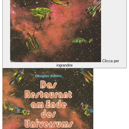
Clicca per
ingrandire