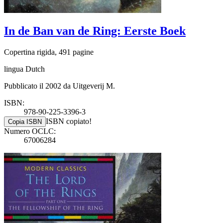
In de Ban van de Ring: Eerste Boek
Copertina rigida, 491 pagine
lingua Dutch
Pubblicato il 2002 da Uitgeverij M.
ISBN:
978-90-225-3396-3
ISBN copiato!
Copia ISBN
Numero OCLC:
67006284