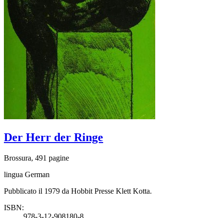
Der Herr der Ringe
Brossura, 491 pagine
lingua German
Pubblicato il 1979 da Hobbit Presse Klett Kotta.
ISBN:
978-3-12-908180-8