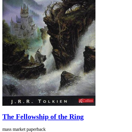
The Fellowship of the Ring
mass market paperback