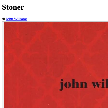
Stoner
di
John Williams