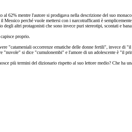
olato al 62% mentre l'autore si prodigava nella descrizione del suo mona
l Messico perché vuole mettersi con i narcotrafficanti è semplicemente ri
degli altri protagonisti che sono invece puri stereotipi, scontati e banal
 capisce proprio.
ivere "catameniali occorrenze ematiche delle donne fertili", invece di "i
e "nuvole" si dice "cumulonembi" e l'amore di un adolescente è "il princ
 più termini del dizionario rispetto al suo lettore medio? Che ha una pro