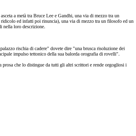
co asceta a metà tra Bruce Lee e Gandhi, una via di mezzo tra un
dicolo ed infatti poi rinuncia), una via di mezzo tra un filosofo ed un
i nella loro descrizione.
l palazzo rischia di cadere" dovete dire "una brusca risoluzione dei
ipale impulso tettonico della sua balorda orografia di rovelli".
sa che lo distingue da tutti gli altri scrittori e rende orgogliosi i