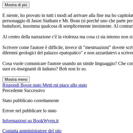
Mostra di più
E niente, ho provato in tutti i modi ad arrivare alla fine ma ho capit
personaggio di Jason Statham e Mr. Bean (si perché uno che parte per i
buttafuori, insomma qualcosa di semplicemente inesistente. Al contrario 
Al centro della narrazione c'è la violenza ma cosa ci sia intorno non si
Scrivere come l'autore è difficile, invece di "mestruazioni" dovete scr
dilemmi geologici del palazzo epatopatico" e non azzardatevi a scriver
Cosa vuole comunicare l'autore usando un simile linguaggio? Che conosce
suoi ex-insegnanti di italiano? Boh non lo so.
Mostra meno
Rispondi
Boost stato
Metti mi piace allo stato
Precedente
Successivo
Stato pubblicato correttamente
Errore nel pubblicare lo stato
Informazioni su BookWyrm.it
Contatta amministratore del sito