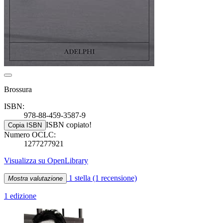
Brossura
ISBN:
978-88-459-3587-9
ISBN copiato!
Copia ISBN
Numero OCLC:
1277277921
Visualizza su OpenLibrary
1 stella
(1 recensione)
Mostra valutazione
1 edizione