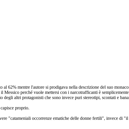
olato al 62% mentre l'autore si prodigava nella descrizione del suo mona
l Messico perché vuole mettersi con i narcotrafficanti è semplicemente ri
degli altri protagonisti che sono invece puri stereotipi, scontati e banal
 capisce proprio.
ivere "catameniali occorrenze ematiche delle donne fertili", invece di "i