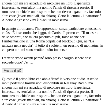
ancora non mi era accaduto di ascoltare un libro. Esperienza
interessante, senz'altro, ma non ho l'ansia di ripeterla presto. Il
romanzo mi chiede un trasporto che non riesco a garantire, facendo
altre cose (lavori manuali, sia chiaro). Certo la lettura - il narratore è
Alberto Angrisano - mi è piaciuta moltissimo.
In quanto al romanzo, l'ho apprezzato, senza particolare entusiasmo
enfasi. È il secondo che leggo, di Carrisi. Il primo era "Il maestro
delle ombre", che mi era piaciuto di più, forse anche per
l'ambientazione in una Roma colpita dal blackout. Qui, ne "La
ragazza nella nebbia", il tutto si svolge in un paesino di montagna, in
cui però non mi sono sentito molto immerso.
L'effetto 'vado avanti perché sono preso e voglio sapere cosa
succede dopo' c'è, …
Mostra di più
Questo è il primo libro che abbia 'letto' in versione audio. Ascolto
molti podcast e trasmissioni disponibili su Rai Play Radio, ma
ancora non mi era accaduto di ascoltare un libro. Esperienza
interessante, senz'altro, ma non ho l'ansia di ripeterla presto. Il
romanzo mi chiede un trasporto che non riesco a garantire, facendo
altre cose (lavori manuali, sia chiaro). Certo la lettura - il narratore è
Alberto Angrisano - mi è piaciuta moltissimo.