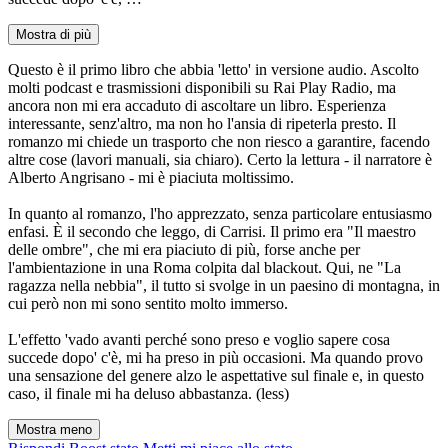
Mostra di più
Questo è il primo libro che abbia 'letto' in versione audio. Ascolto
molti podcast e trasmissioni disponibili su Rai Play Radio, ma
ancora non mi era accaduto di ascoltare un libro. Esperienza
interessante, senz'altro, ma non ho l'ansia di ripeterla presto. Il
romanzo mi chiede un trasporto che non riesco a garantire, facendo
altre cose (lavori manuali, sia chiaro). Certo la lettura - il narratore è
Alberto Angrisano - mi è piaciuta moltissimo.
In quanto al romanzo, l'ho apprezzato, senza particolare entusiasmo
enfasi. È il secondo che leggo, di Carrisi. Il primo era "Il maestro
delle ombre", che mi era piaciuto di più, forse anche per
l'ambientazione in una Roma colpita dal blackout. Qui, ne "La
ragazza nella nebbia", il tutto si svolge in un paesino di montagna, in
cui però non mi sono sentito molto immerso.
L'effetto 'vado avanti perché sono preso e voglio sapere cosa
succede dopo' c'è, mi ha preso in più occasioni. Ma quando provo
una sensazione del genere alzo le aspettative sul finale e, in questo
caso, il finale mi ha deluso abbastanza. (less)
Mostra meno