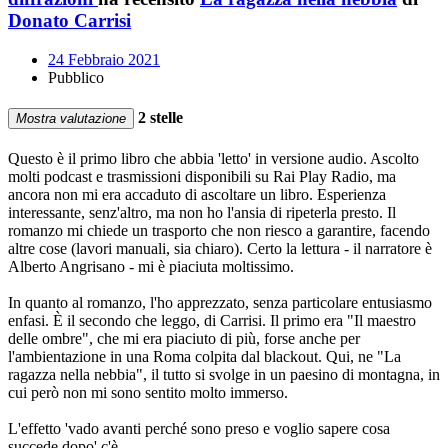
Donato Carrisi
24 Febbraio 2021
Pubblico
2 stelle
Mostra valutazione
Questo è il primo libro che abbia 'letto' in versione audio. Ascolto
molti podcast e trasmissioni disponibili su Rai Play Radio, ma
ancora non mi era accaduto di ascoltare un libro. Esperienza
interessante, senz'altro, ma non ho l'ansia di ripeterla presto. Il
romanzo mi chiede un trasporto che non riesco a garantire, facendo
altre cose (lavori manuali, sia chiaro). Certo la lettura - il narratore è
Alberto Angrisano - mi è piaciuta moltissimo.
In quanto al romanzo, l'ho apprezzato, senza particolare entusiasmo
enfasi. È il secondo che leggo, di Carrisi. Il primo era "Il maestro
delle ombre", che mi era piaciuto di più, forse anche per
l'ambientazione in una Roma colpita dal blackout. Qui, ne "La
ragazza nella nebbia", il tutto si svolge in un paesino di montagna, in
cui però non mi sono sentito molto immerso.
L'effetto 'vado avanti perché sono preso e voglio sapere cosa
succede dopo' c'è, …