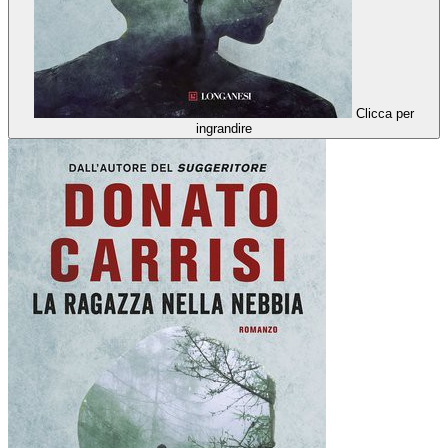
Clicca per
ingrandire