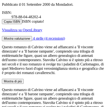
Pubblicato il 01 Settembre 2000 da Mondadori.
ISBN:
978-88-04-48202-4
ISBN copiato!
Copia ISBN
Visualizza su OpenLibrary
4 stelle
(4 recensioni)
Mostra valutazione
Questo romanzo di Calvino viene ad affiancarsi a 'Il visconte
dimezzato' e a 'Il barone rampante', compiendo una trilogia di
emblematiche figure, quasi un albero genealogico di antenati
dell'uomo contemporaneo. Stavolta Calvino si è spinto più a ritroso
nei secoli e il suo romanzo si svolge tra i paladini di Carlomagno, di
quel Medioevo fuori d'ogni verosimiglianza storica e geografica che
è proprio dei romanzi cavallereschi.
Mostra di più
Questo romanzo di Calvino viene ad affiancarsi a 'Il visconte
dimezzato' e a 'Il barone rampante', compiendo una trilogia di
emblematiche figure, quasi un albero genealogico di antenati
dell'uomo contemporaneo. Stavolta Calvino si è spinto più a ritroso
nei secoli e il suo romanzo si svolge tra i paladini di Carlomagno, di