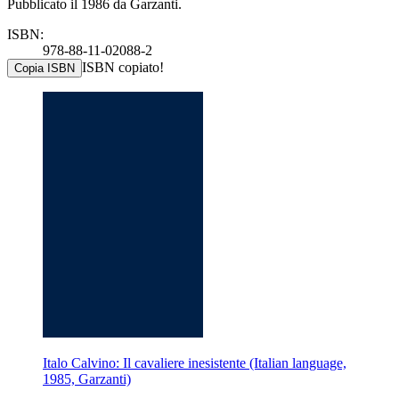
Pubblicato il 1986 da Garzanti.
ISBN:
978-88-11-02088-2
ISBN copiato!
Copia ISBN
Italo Calvino: Il cavaliere inesistente (Italian language,
1985, Garzanti)