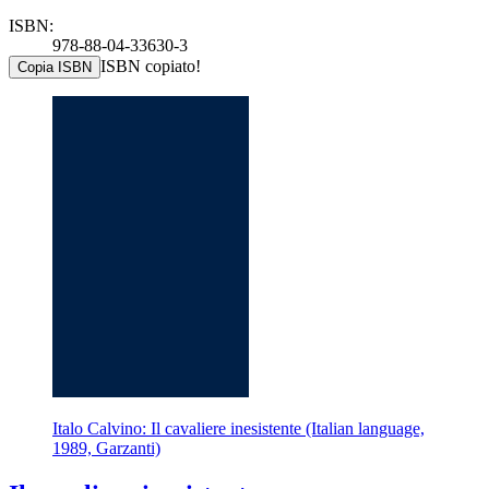
ISBN:
978-88-04-33630-3
ISBN copiato!
Copia ISBN
Italo Calvino: Il cavaliere inesistente (Italian language,
1989, Garzanti)