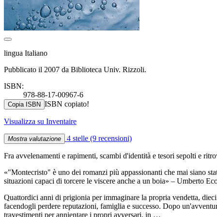
lingua Italiano
Pubblicato il 2007 da Biblioteca Univ. Rizzoli.
ISBN:
978-88-17-00967-6
ISBN copiato!
Copia ISBN
Visualizza su Inventaire
4 stelle
(9 recensioni)
Mostra valutazione
Fra avvelenamenti e rapimenti, scambi d'identità e tesori sepolti e ritro
«"Montecristo" è uno dei romanzi più appassionanti che mai siano stati 
situazioni capaci di torcere le viscere anche a un boia» – Umberto Ec
Quattordici anni di prigionia per immaginare la propria vendetta, dieci
facendogli perdere reputazioni, famiglia e successo. Dopo un'avventuros
travestimenti per annientare i propri avversari, in …