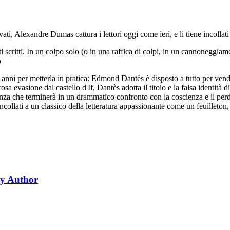
vati, Alexandre Dumas cattura i lettori oggi come ieri, e li tiene incollat
scritti. In un colpo solo (o in una raffica di colpi, in un cannoneggiamen
o
 anni per metterla in pratica: Edmond Dantès è disposto a tutto per vend
a evasione dal castello d'If, Dantès adotta il titolo e la falsa identità 
tenza che terminerà in un drammatico confronto con la coscienza e il perd
e incollati a un classico della letteratura appassionante come un feuille
y Author