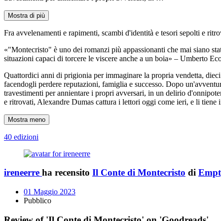
Mostra di più
Fra avvelenamenti e rapimenti, scambi d'identità e tesori sepolti e ritro
«"Montecristo" è uno dei romanzi più appassionanti che mai siano stati 
situazioni capaci di torcere le viscere anche a un boia» – Umberto Ec
Quattordici anni di prigionia per immaginare la propria vendetta, dieci
facendogli perdere reputazioni, famiglia e successo. Dopo un'avventuros
travestimenti per annientare i propri avversari, in un delirio d'onnipo
e ritrovati, Alexandre Dumas cattura i lettori oggi come ieri, e li tien
Mostra meno
40 edizioni
ireneerre
ha recensito
Il Conte di Montecristo
di
Empt
01 Maggio 2023
Pubblico
Review of 'Il Conte di Montecristo' on 'Goodreads'