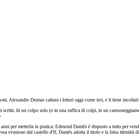
vati, Alexandre Dumas cattura i lettori oggi come ieri, e li tiene incollat
scritti. In un colpo solo (o in una raffica di colpi, in un cannoneggiamen
o
 anni per metterla in pratica: Edmond Dantès è disposto a tutto per vend
a evasione dal castello d'If, Dantès adotta il titolo e la falsa identità 