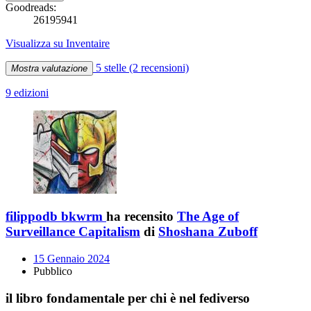
Goodreads:
26195941
Visualizza su Inventaire
5 stelle
(2 recensioni)
Mostra valutazione
9 edizioni
filippodb bkwrm
ha recensito
The Age of
Surveillance Capitalism
di
Shoshana Zuboff
15 Gennaio 2024
Pubblico
il libro fondamentale per chi è nel fediverso