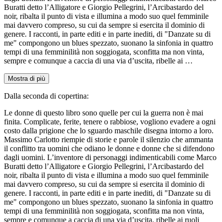
Buratti detto l’Alligatore e Giorgio Pellegrini, l’Arcibastardo del
noir, ribalta il punto di vista e illumina a modo suo quel femminile
mai davvero compreso, su cui da sempre si esercita il dominio di
genere. I racconti, in parte editi e in parte inediti, di "Danzate su di
me" compongono un blues spezzato, suonano la sinfonia in quattro
tempi di una femminilità non soggiogata, sconfitta ma non vinta,
sempre e comunque a caccia di una via d’uscita, ribelle ai …
Mostra di più
Dalla seconda di copertina:
Le donne di questo libro sono quelle per cui la guerra non è mai
finita. Complicate, ferite, tenere o rabbiose, vogliono evadere a ogni
costo dalla prigione che lo sguardo maschile disegna intorno a loro.
Massimo Carlotto riempie di storie e parole il silenzio che ammanta
il conflitto tra uomini che odiano le donne e donne che si difendono
dagli uomini. L’inventore di personaggi indimenticabili come Marco
Buratti detto l’Alligatore e Giorgio Pellegrini, l’Arcibastardo del
noir, ribalta il punto di vista e illumina a modo suo quel femminile
mai davvero compreso, su cui da sempre si esercita il dominio di
genere. I racconti, in parte editi e in parte inediti, di "Danzate su di
me" compongono un blues spezzato, suonano la sinfonia in quattro
tempi di una femminilità non soggiogata, sconfitta ma non vinta,
sempre e comunque a caccia di una via d’uscita, ribelle ai ruoli