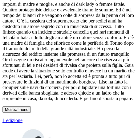
imposti di madre e moglie, e anche di dark lady o femme fatale.
Quattro protagoniste deluse e avvelenate tirano le somme. Ed è nel
tempo dei bilanci che vengono colte di sorpresa dalla penna del loro
autore. C’è la cassiera del supermercato che per sedici anni ha
custodito un amore segreto con un musicista di successo. Tutto
finisce quando un incidente stradale cancella quei rari momenti di
felicità rubata: il lutto degli amanti è un dolore senza conforto. E c’è
una madre di famiglia che sfiorisce come la periferia di Torino dopo
il tramonto dei miti della grande città industriale. Ha perso la
sicurezza del reddito insieme alla promessa di un futuro tranquillo.
Ora insegue un riscatto ingannevole nel rancore che riserva ai più
sfortunati di lei e nei desideri di rivalsa che proietta sulla figlia. Gaia
crede di avere la situazione sotto controllo e invece ha un marito che
sta per lasciarla. Lei, però, non lo accetta ed è pronta a tutto pur di
preservare le finzioni di un matrimonio borghese. Lise ha fatto la
croupier sulle navi da crociera, per poi dilapidare una fortuna con i
derivati della banca sbagliata, e adesso chiede a un ladro che la
sorprende in casa, da sola, di ucciderla. È perfino disposta a pagare.
Mostra meno
1 edizione