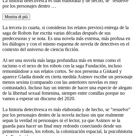
La historia detectivesca es más elaborada y de hecho, se "resuelve"
por los personajes dentro …
Mostra di più
La tercera (o cuarta, si consideras los relatos previos) entrega de la
saga de Robots fue escrita varias décadas después de sus
predecesoras y se nota. Es una novela más extensa, más profusa en
los diálogos y con el mismo esquema de novela de detectives en el
contexto del universo de ciencia ficción.
Al ser una novela más larga profundiza más en temas como el
racismo o el nexo de los robots con la saga Fundación, incluso
remontándose a sus relatos cortos. Se nos presenta a Giskard y
aparece Gladia donde en cierta medida Asimov escribe un personaje
menos sexista (comparado con las anteriores novelas es muy
contrastado). Incluso hay un intento de hacer una especie de alegato
de la libertad sexual femenina, siempre entre comillas porque no
vamos a esperar un discurso del 2020.
La historia detectivesca es más elaborada y de hecho, se "resuelve"
por los personajes dentro de la novela incluso sin que realmente
sepan la verdad ni personajes ni el lector, ya que Asimov se la
guarda para hacer un final muy redondo conectando desde sus
primeros relatos, los robots, la colonización espacial, la psicohistoria