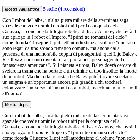
5 stelle
(4 recensioni)
Mostra valutazione
Con I robot dell'alba, un'altra pietra miliare della sterminata saga
spaziale che vede uomini e robot uniti per la conquista della
Galassia, si conclude la trilogia robotica di Isaac Asimov, che avrà il
suo epilogo in I robot e l'Impero. "I primi tre romanzi del ciclo"
come ricorda Giuseppe Lippi nell'introduzione al volume "non solo
sono legati da uno sfondo tematico comune, ma anche dalla
presenza di una memorabile coppia di protagonisti, quei Lije Baley e
R. Olivaw che sono diventati tra i più famosi personaggi della
fantascienza americana". Sul pianeta Aurora, Baley dovrà cercare di
svelare la trama che ha portato a un crimine di tipo insolito: la 'morte'
di un robot. Ma dietro la risposta che Baley potrà trovare si celano
un enigma e un'opportunità ancora più grandi: a chi toccherà
colonizzare l'universo, all'umanità o ai robot, macchine in tutto simili
all'uomo?
Mostra di più
Con I robot dell'alba, un'altra pietra miliare della sterminata saga
spaziale che vede uomini e robot uniti per la conquista della
Galassia, si conclude la trilogia robotica di Isaac Asimov, che avrà il
suo epilogo in I robot e l'Impero. "I primi tre romanzi del ciclo"
come ricorda Giuseppe Lippi nell'introduzione al volume "non solo